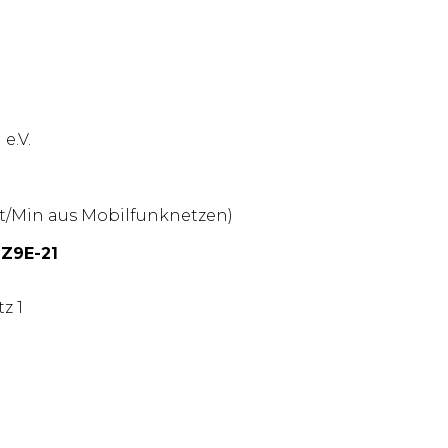
e.V.
nt/Min aus Mobilfunknetzen)
Z9E-21
z 1