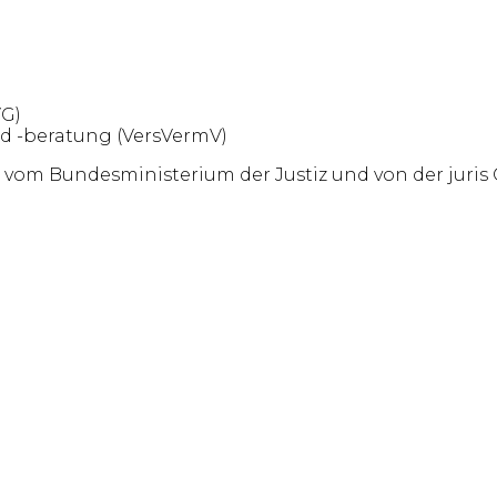
VG)
d -beratung (VersVermV)
e vom Bundesministerium der Justiz und von der ju