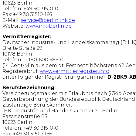
10623 Berlin
Telefon: +49 30 31510-0
Fax: +49 30 31510-166
E-Mail:
service@berlin.ihk.de
Website:
www.ihk-berlin.de
Vermittlerregister:
Deutscher Industrie- und Handelskammertag (DIHK) 
Breite Straße 29
10178 Berlin
Telefon: 0-180-600 585-0
(14 Cent/Min aus dem dt. Festnetz, höchstens 42 Ce
Registerabruf:
www.vermittlerregister.info
unter folgender Registrierungsnummer:
D-2BK9-XB
Berufsbezeichnung:
Versicherungsmakler mit Erlaubnis nach § 34d Absat
Gewerbeordnung der Bundesrepublik Deutschland
Zuständige Berufskammer:
IHK - Industrie und Handelskammer zu Berlin
Fasanenstraße 85
10623 Berlin
Telefon: +49 30 31510-0
Fax: +49 30 31510-166